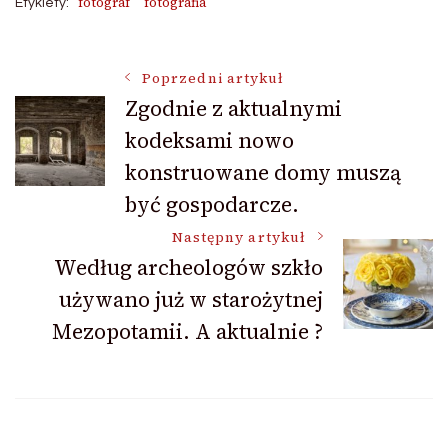
fotograf
fotografia
Etykiety:
Nawigacja
Poprzedni artykuł
Zgodnie z aktualnymi
kodeksami nowo
wpisu
konstruowane domy muszą
być gospodarcze.
Następny artykuł
Według archeologów szkło
używano już w starożytnej
Mezopotamii. A aktualnie ?