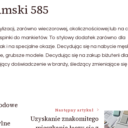
amski 585
ylizacji, zarówno wieczorowej, okolicznościowej lub na 
ują spinki do mankietów. To stylowy dodatek zarówno dla
k i na specjalne okazje. Decydując się na nabycie męsk
e, grubsze modele. Decydując się na zakup biżuterii dla
mający doświadczenie w branży, śledzący zmieniające się
hodowe
Następny artykuł
Uzyskanie znakomitego
ylne
mieszkania łączy się z