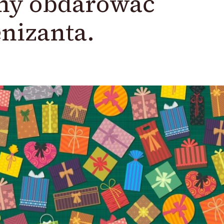
my obdarować
nizanta.