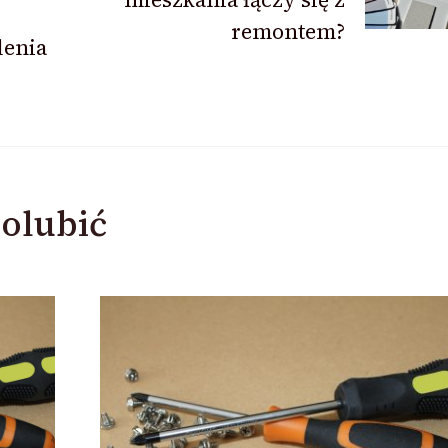
remontem?
lenia
olubić