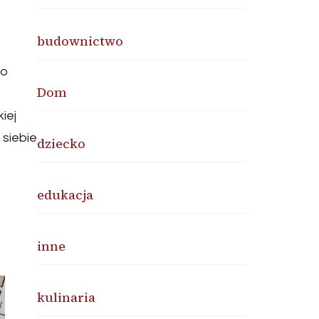
budownictwo
co
Dom
iej
 siebie
dziecko
edukacja
inne
kulinaria