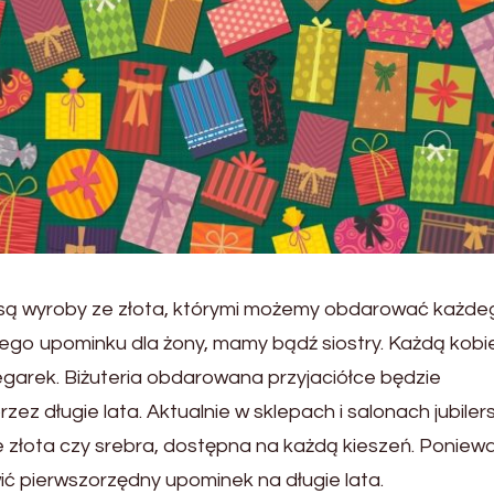
ą wyroby ze złota, którymi możemy obdarować każde
ego upominku dla żony, mamy bądź siostry. Każdą kobi
zegarek. Biżuteria obdarowana przyjaciółce będzie
rzez długie lata. Aktualnie w sklepach i salonach jubiler
e złota czy srebra, dostępna na każdą kieszeń. Poniewa
ć pierwszorzędny upominek na długie lata.