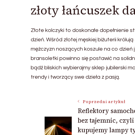
złoty łańcuszek d
Złote kolczyki to doskonałe dopełnienie st
dzień. Wśród złotej męskiej biżuterii król
mężczyzn noszących koszule na co dzień ja
bransoletki powinno się postawić na solidn
bądź bliskich wybierajmy sklep jubilerski 
trendy i tworzący swe dzieła z pasją.
Nawigacja
Poprzedni artykuł
Reflektory samoc
bez tajemnic, czyli
wpisu
kupujemy lampy t