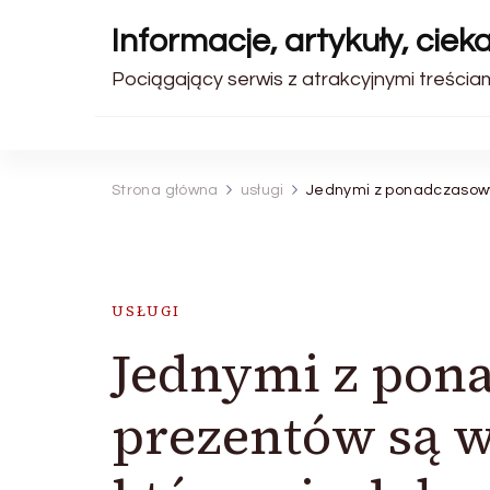
Informacje, artykuły, ciek
Pociągający serwis z atrakcyjnymi treściami
Strona główna
usługi
Jednymi z ponadczasowy
USŁUGI
Jednymi z pon
prezentów są w