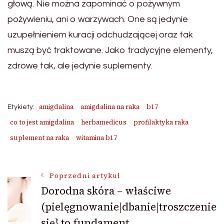
głową. Nie można zapominać o pożywnym
pożywieniu, ani o warzywach. One są jedynie
uzupełnieniem kuracji odchudzającej oraz tak
muszą być traktowane. Jako tradycyjne elementy,
zdrowe tak, ale jedynie suplementy.
amigdalina
amigdalina na raka
b17
Etykiety:
co to jest amigdalina
herbamedicus
profilaktyka raka
suplement na raka
witamina b17
Nawigacja
Poprzedni artykuł
Dorodna skóra – właściwe
(pielęgnowanie|dbanie|troszczenie
wpisu
się} to fundament