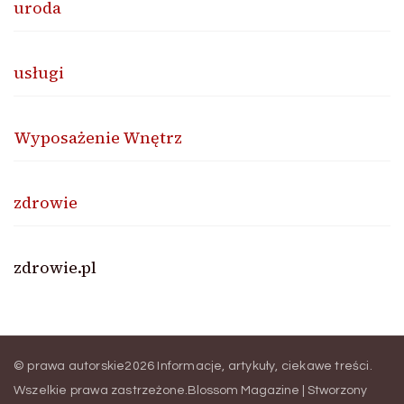
uroda
usługi
Wyposażenie Wnętrz
zdrowie
zdrowie.pl
© prawa autorskie2026
Informacje, artykuły, ciekawe treści
.
Wszelkie prawa zastrzeżone.
Blossom Magazine | Stworzony